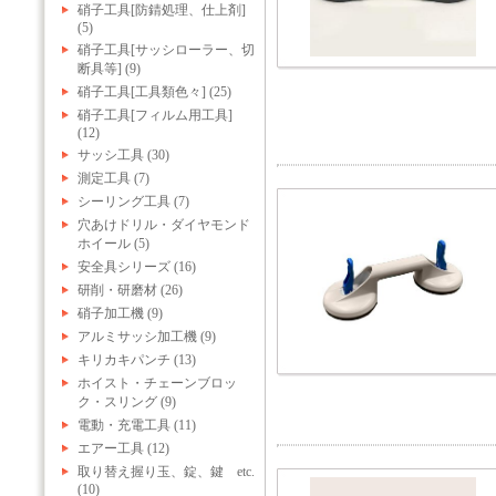
硝子工具[防錆処理、仕上剤]
(5)
硝子工具[サッシローラー、切
断具等] (9)
硝子工具[工具類色々] (25)
硝子工具[フィルム用工具]
(12)
サッシ工具 (30)
測定工具 (7)
シーリング工具 (7)
穴あけドリル・ダイヤモンド
ホイール (5)
安全具シリーズ (16)
研削・研磨材 (26)
硝子加工機 (9)
アルミサッシ加工機 (9)
キリカキパンチ (13)
ホイスト・チェーンブロッ
ク・スリング (9)
電動・充電工具 (11)
エアー工具 (12)
取り替え握り玉、錠、鍵 etc.
(10)