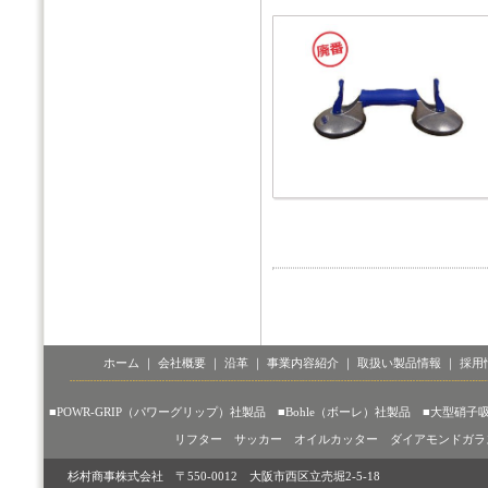
ホーム
｜
会社概要
｜
沿革
｜
事業内容紹介
｜
取扱い製品情報
｜
採用
■POWR-GRIP（パワーグリップ）社製品
■Bohle（ボーレ）社製品
■大型硝子
リフター
サッカー
オイルカッター
ダイアモンドガラ
杉村商事株式会社 〒550-0012 大阪市西区立売堀2-5-18