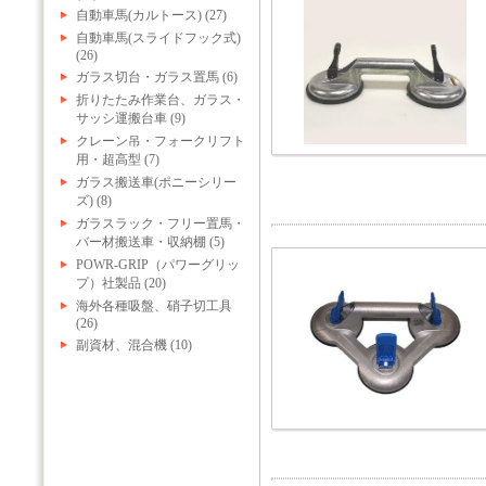
自動車馬(カルトース) (27)
自動車馬(スライドフック式)
(26)
ガラス切台・ガラス置馬 (6)
折りたたみ作業台、ガラス・
サッシ運搬台車 (9)
クレーン吊・フォークリフト
用・超高型 (7)
ガラス搬送車(ポニーシリー
ズ) (8)
ガラスラック・フリー置馬・
バー材搬送車・収納棚 (5)
POWR-GRIP（パワーグリッ
プ）社製品 (20)
海外各種吸盤、硝子切工具
(26)
副資材、混合機 (10)