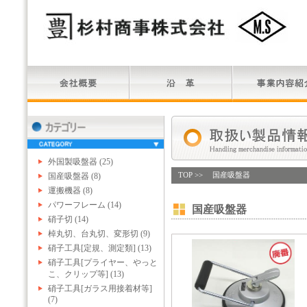
外国製吸盤器 (25)
国産吸盤器 (8)
TOP
>> 国産吸盤器
運搬機器 (8)
パワーフレーム (14)
国産吸盤器
硝子切 (14)
棹丸切、台丸切、変形切 (9)
硝子工具[定規、測定類] (13)
硝子工具[プライヤー、やっと
こ、クリップ等] (13)
硝子工具[ガラス用接着材等]
(7)