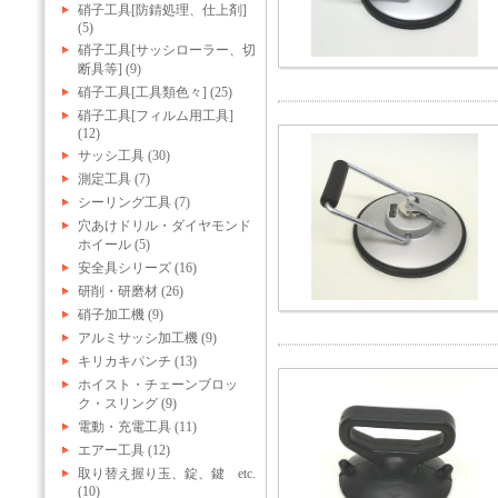
硝子工具[防錆処理、仕上剤]
(5)
硝子工具[サッシローラー、切
断具等] (9)
硝子工具[工具類色々] (25)
硝子工具[フィルム用工具]
(12)
サッシ工具 (30)
測定工具 (7)
シーリング工具 (7)
穴あけドリル・ダイヤモンド
ホイール (5)
安全具シリーズ (16)
研削・研磨材 (26)
硝子加工機 (9)
アルミサッシ加工機 (9)
キリカキパンチ (13)
ホイスト・チェーンブロッ
ク・スリング (9)
電動・充電工具 (11)
エアー工具 (12)
取り替え握り玉、錠、鍵 etc.
(10)