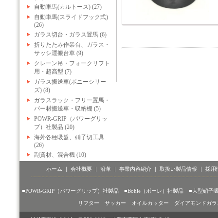
自動車馬(カルトース) (27)
自動車馬(スライドフック式)
(26)
ガラス切台・ガラス置馬 (6)
折りたたみ作業台、ガラス・
サッシ運搬台車 (9)
クレーン吊・フォークリフト
用・超高型 (7)
ガラス搬送車(ポニーシリー
ズ) (8)
ガラスラック・フリー置馬・
バー材搬送車・収納棚 (5)
POWR-GRIP（パワーグリッ
プ）社製品 (20)
海外各種吸盤、硝子切工具
(26)
副資材、混合機 (10)
ホーム
｜
会社概要
｜
沿革
｜
事業内容紹介
｜
取扱い製品情報
｜
採用
■POWR-GRIP（パワーグリップ）社製品
■Bohle（ボーレ）社製品
■大型硝子
リフター
サッカー
オイルカッター
ダイアモンドガラ