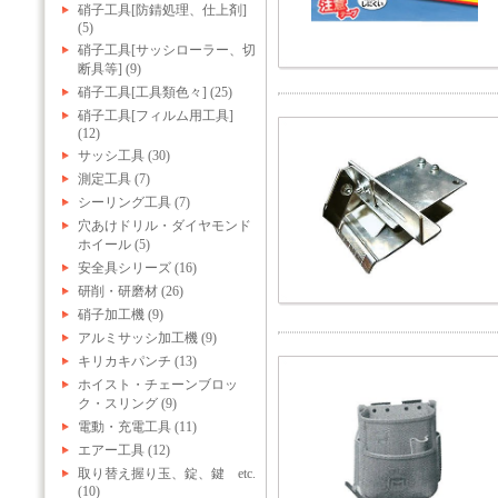
硝子工具[防錆処理、仕上剤]
(5)
硝子工具[サッシローラー、切
断具等] (9)
硝子工具[工具類色々] (25)
硝子工具[フィルム用工具]
(12)
サッシ工具 (30)
測定工具 (7)
シーリング工具 (7)
穴あけドリル・ダイヤモンド
ホイール (5)
安全具シリーズ (16)
研削・研磨材 (26)
硝子加工機 (9)
アルミサッシ加工機 (9)
キリカキパンチ (13)
ホイスト・チェーンブロッ
ク・スリング (9)
電動・充電工具 (11)
エアー工具 (12)
取り替え握り玉、錠、鍵 etc.
(10)