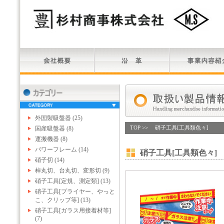
外国製吸盤器 (25)
国産吸盤器 (8)
TOP
>> 硝子工具[工具類色々]
運搬機器 (8)
パワーフレーム (14)
硝子工具[工具類色々]
硝子切 (14)
棹丸切、台丸切、変形切 (9)
硝子工具[定規、測定類] (13)
硝子工具[プライヤー、やっと
こ、クリップ等] (13)
硝子工具[ガラス用接着材等]
(7)