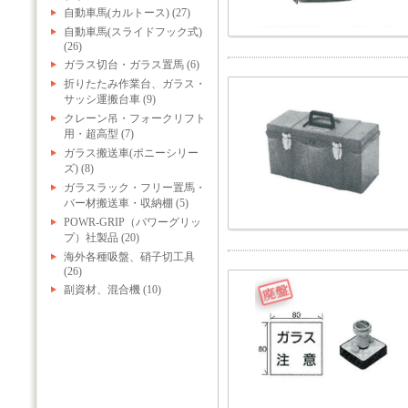
自動車馬(カルトース) (27)
自動車馬(スライドフック式)
(26)
ガラス切台・ガラス置馬 (6)
折りたたみ作業台、ガラス・
サッシ運搬台車 (9)
クレーン吊・フォークリフト
用・超高型 (7)
ガラス搬送車(ポニーシリー
ズ) (8)
ガラスラック・フリー置馬・
バー材搬送車・収納棚 (5)
POWR-GRIP（パワーグリッ
プ）社製品 (20)
海外各種吸盤、硝子切工具
(26)
副資材、混合機 (10)