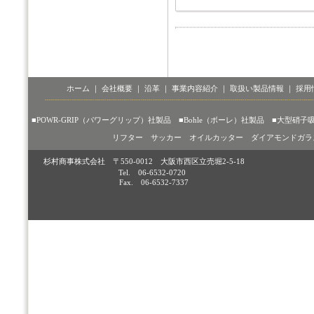
ホーム
｜
会社概要
｜
沿革
｜
事業内容紹介
｜
取扱い製品情報
｜
採用
■POWR-GRIP（パワーグリップ）社製品
■Bohle（ボーレ）社製品
■大型硝子
リフター
サッカー
オイルカッター
ダイアモンドガラ
杉村商事株式会社 〒550-0012 大阪市西区立売堀2-5-18
Tel. 06-6532-0720
Fax. 06-6532-7337