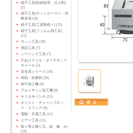
硝子工具[防錆処理、仕上剤]
(5)
硝子工具[サッシローラー、切
断具等] (9)
硝子工具[工具類色々] (25)
硝子工具[フィルム用工具]
(12)
サッシ工具 (30)
測定工具 (7)
シーリング工具 (7)
穴あけドリル・ダイヤモンド
ホイール (5)
安全具シリーズ (16)
研削・研磨材 (26)
硝子加工機 (9)
アルミサッシ加工機 (9)
キリカキパンチ (13)
ホイスト・チェーンブロッ
ク・スリング (9)
電動・充電工具 (11)
エアー工具 (12)
取り替え握り玉、錠、鍵 etc.
(10)