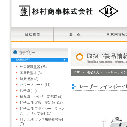
外国製吸盤器 (25)
国産吸盤器 (8)
TOP
>>
測定工具
>> レーザー ライ
運搬機器 (8)
パワーフレーム (14)
レーザー ラインボーイ
硝子切 (14)
棹丸切、台丸切、変形切 (9)
硝子工具[定規、測定類] (13)
硝子工具[プライヤー、やっと
こ、クリップ等] (13)
硝子工具[ガラス用接着材等]
(7)