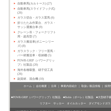
自動車馬(カルトース) (27)
自動車馬(スライドフック式)
(26)
ガラス切台・ガラス置馬 (6)
折りたたみ作業台、ガラス・
サッシ運搬台車 (9)
クレーン吊・フォークリフト
用・超高型 (7)
ガラス搬送車(ポニーシリー
ズ) (8)
ガラスラック・フリー置馬・
バー材搬送車・収納棚 (5)
POWR-GRIP（パワーグリッ
プ）社製品 (20)
海外各種吸盤、硝子切工具
(26)
副資材、混合機 (10)
ホーム
｜
会社概要
｜
沿革
｜
事業内容紹介
｜
取扱い製品情報
｜
採用
■POWR-GRIP（パワーグリップ）社製品
■Bohle（ボーレ）社製品
■大型硝子
リフター
サッカー
オイルカッター
ダイアモンドガラ